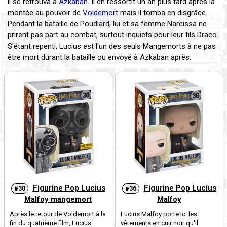
il se retrouva à
Azkaban
. Il en ressortit un an plus tard après la
montée au pouvoir de
Voldemort
mais il tomba en disgrâce.
Pendant la bataille de Poudlard, lui et sa femme Narcissa ne
prirent pas part au combat, surtout inquiets pour leur fils Draco.
S'étant repenti, Lucius est l'un des seuls Mangemorts à ne pas
être mort durant la bataille ou envoyé à Azkaban après.
Figurine Pop Lucius
Figurine Pop Lucius
#30
#36
Malfoy mangemort
Malfoy
Après le retour de Voldemort à la
Lucius Malfoy porte ici les
fin du quatrième film, Lucius
vêtements en cuir noir qu'il