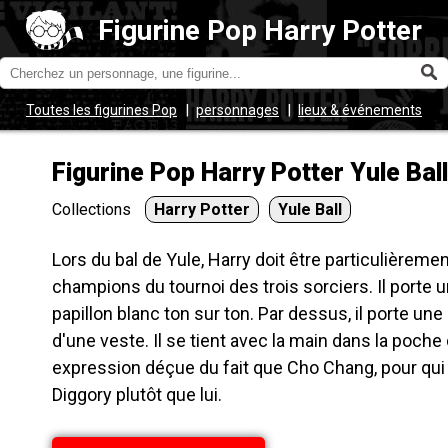
Figurine Pop Harry Potter
|
|
Toutes les figurines Pop
personnages
lieux & événements
Figurine Pop Harry Potter Yule Bal
Collections
Harry Potter
Yule Ball
Lors du bal de Yule, Harry doit être particulièreme
champions du tournoi des trois sorciers. Il porte
papillon blanc ton sur ton. Par dessus, il porte une
d'une veste. Il se tient avec la main dans la poche
expression déçue du fait que Cho Chang, pour qui il 
Diggory plutôt que lui.