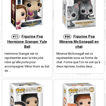
Figurine Pop
Figurine Pop
#11
#66
Hermione Granger Yule
Minerva McGonagall en
Ball
chat
Hermione Granger est ici
Minerva McGonagall est ici
représentée avec la très jolie
représentée sous sa forme de
robe qu'elle porte pour
chat. Forme que l'on ne voit qu'à
accompagner Viktor Krum au bal
deux reprises, toutes deux ...
de ...